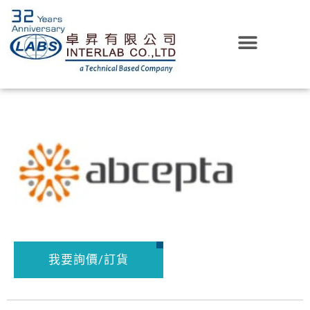
我要詢價/訂貨