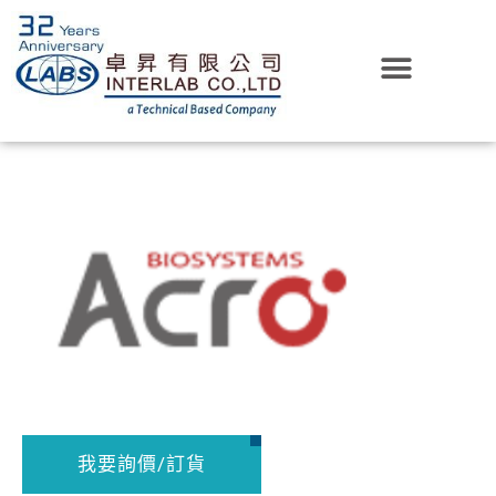
我要詢價/訂貨