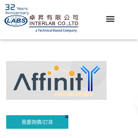
我要詢價/訂貨