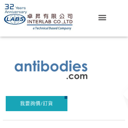
我要詢價/訂貨