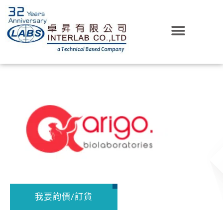
我要詢價/訂貨