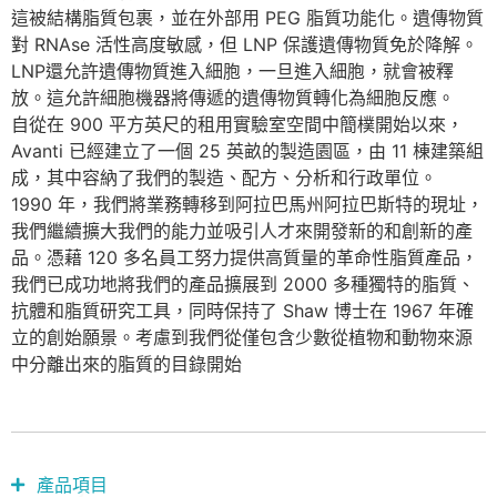
這被結構脂質包裹，並在外部用 PEG 脂質功能化。遺傳物質
對 RNAse 活性高度敏感，但 LNP 保護遺傳物質免於降解。
LNP還允許遺傳物質進入細胞，一旦進入細胞，就會被釋
放。這允許細胞機器將傳遞的遺傳物質轉化為細胞反應。
自從在 900 平方英尺的租用實驗室空間中簡樸開始以來，
Avanti 已經建立了一個 25 英畝的製造園區，由 11 棟建築組
成，其中容納了我們的製造、配​​方、分析和行政單位。
1990 年，我們將業務轉移到阿拉巴馬州阿拉巴斯特的現址，
我們繼續擴大我們的能力並吸引人才來開發新的和創新的產
品。憑藉 120 多名員工努力提供高質量的革命性脂質產品，
我們已成功地將我們的產品擴展到 2000 多種獨特的脂質、
抗體和脂質研究工具，同時保持了 Shaw 博士在 1967 年確
立的創始願景。考慮到我們從僅包含少數從植物和動物來源
中分離出來的脂質的目錄開始
產品項目