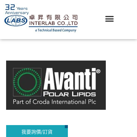
我要詢價/訂貨