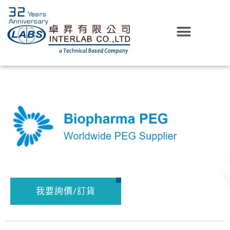
我要詢價/訂貨