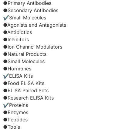
●Primary Antibodies
●Secondary Antibodies
✔Small Molecules
●Agonists and Antagonists
●Antibiotics
●Inhibitors
●Ion Channel Modulators
●Natural Products
●Small Molecules
●Hormones
✔ELISA Kits
●Food ELISA Kits
●ELISA Paired Sets
●Research ELISA Kits
✔Proteins
●Enzymes
●Peptides
●Tools