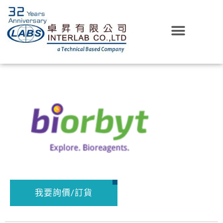
我要詢價/訂貨