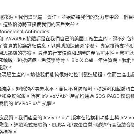
抗體的首選來源。我們謹記這一責任，並始終將我們的努力集中於一
，這些優勢將直接使我們的客戶受益。
oclonal Antibodies
b和InVivoPlus抗體都是在我們自己的美國工廠生產的，絕
了寶貴的協議詳細信息，以幫助加速研究發現。 專家技術支持
深思熟慮的答案。 最佳的行業價值和即時的產品可用性。您可以
域，包括癌症，免疫學等等。 Bio X Cell一年保質期。
退款。
的工廠現場生產的。這使我們能夠很好地控制製造過程，從而生產
5% 的純度、超低的內毒素水平，並且不含防腐劑、穩定劑和載體蛋白。
疫沉澱。所有 InVivoMAb™ 產品均通過 SDS-PAGE
InVivoPlus™ 抗體。
有優良品質。我們產品的 InVivoPlus™ 版本在結構和功能上與 InViv
，通過流式細胞術、ELISA 和/或蛋白質印跡進行高級結合驗證，並
格標準。