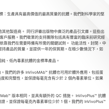
個目標：生產具有最高價值的最高質量的抗體。我們對科學家的堅
不外包給其他製造商。 同行評審出版物中廣泛的產品引文庫。這些出
和客戶服務。我們敬業的支持團隊包括具有豐富的臨床前研究經
依靠我們在需要時備有所需的關鍵試劑。 功能活性，封閉，中
我們堅持產品的質量，並提供一年的保質期。在極少數情況下，如
出超純、低內毒素抗體的金標準產品。
我們的許多 InVivoMAb™ 抗體也可用於體外應用，包括蛋
 篩選純度和完整性，並保證每毫克含有少於 2 個內毒素單位。如果
oMab™ 版本相同，並具有額外的 QC 措施。 InVivoPlus™ 抗體
保證每毫克內毒素單位少於 1 個。我們的 InVivoPlus™