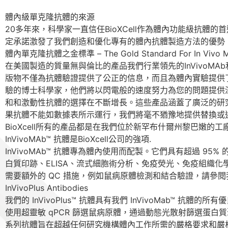
體內級單克隆抗體的來源
20多年來，科學家一直信任BioXCell作為體內功能級
定承諾激發了我們創造和優化專有的體內抗體製造方法的優勢
體內單克隆抗體之金標準 – The Gold Standard For In Vivo Mon
在美國製造的質量無與倫比的產品我們行業領先的InVivoMA
版物不僅為抗體驗證提供了公正的信息，而且為體內實驗提供
驗的博士科學家，他們將以閃電般的速度努力為您的問題提供
和和激動性抗體的選擇在不斷增長。這些產品涵蓋了廣泛的研究領
果抗體不能如數據表所示運行，我們將毫不猶豫地提供替換或
BioXcell所有的產品都是在我們位於新罕布什爾州黎巴嫩
InVivoMAb™ 抗體是BioXcell公司的強項.
InVivoMAb™ 抗體專為體內使用而配製。它們具有超過 9
白質印跡、ELISA、流式細胞術分析、免疫熒光、免疫組織化學和免
需要額外的 QC 措施，例如鼠病原體檢測和結合驗證，請參閱我們的 
InVivoPlus Antibodies
我們的 InVivoPlus™ 抗體具有我們 InVivoMab™ 抗體的所
使用超靈敏 qPCR 篩選鼠病原體，通過動態光散射篩選蛋白質聚集
系列抗體旨在超越任何研究機構體內工作所需的嚴格要求和嚴