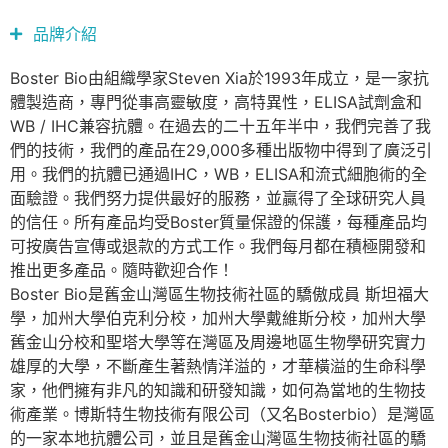
品牌介紹
Boster Bio由組織學家Steven Xia於1993年成立，是一家抗
體製造商，專門從事高靈敏度，高特異性，ELISA試劑盒和
WB / IHC兼容抗體。在過去的二十五年半中，我們完善了我
們的技術，我們的產品在29,000多種出版物中得到了廣泛引
用。我們的抗體已通過IHC，WB，ELISA和流式細胞術的全
面驗證。我們努力提供最好的服務，並贏得了全球研究人員
的信任。所有產品均受Boster質量保證的保護，每種產品均
可按廣告宣傳或退款的方式工作。我們每月都在積極開發和
推出更多產品。隨時歡迎合作！
Boster Bio是舊金山灣區生物技術社區的驕傲成員 斯坦福大
學，加州大學伯克利分校，加州大學戴維斯分校，加州大學
舊金山分校和聖塔大學等在灣區及周邊地區生物學研究實力
雄厚的大學，不斷產生著熱情洋溢的，才華橫溢的生命科學
家，他們擁有非凡的知識和研發知識，如何為當地的生物技
術產業。博斯特生物技術有限公司（又名Bosterbio）是灣區
的一家本地抗體公司，並且是舊金山灣區生物技術社區的驕