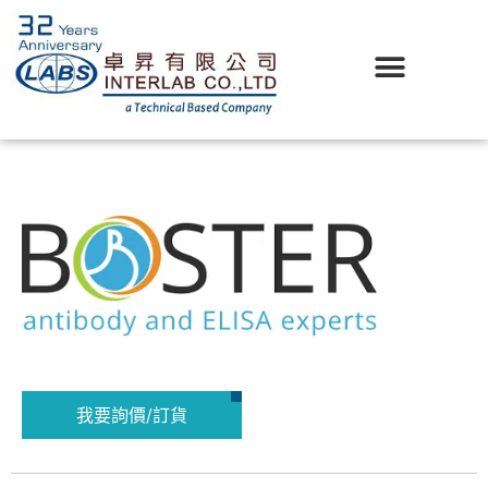
我要詢價/訂貨