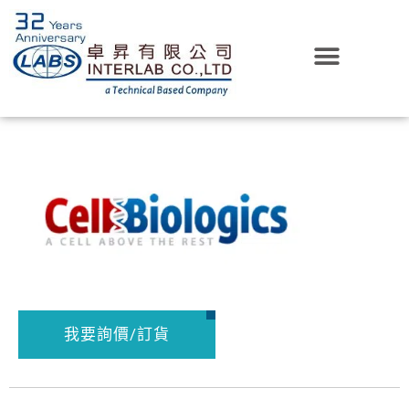
我要詢價/訂貨