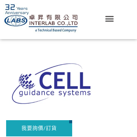
我要詢價/訂貨