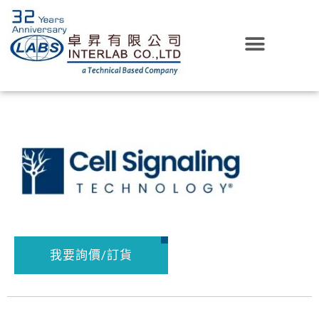
我要詢價/訂貨