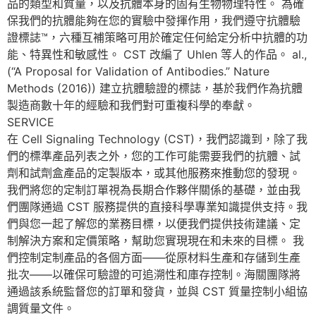
品的類型和質量，以及抗體本身的固有生物物理特性。 為確
保我們的抗體能夠在您的實驗中發揮作用，我們遵守抗體驗
證標誌™，六種互補策略可用於確定任何給定分析中抗體的功
能、特異性和敏感性。 CST 改編了 Uhlen 等人的作品。 al.,
(“A Proposal for Validation of Antibodies.” Nature
Methods (2016)) 建立抗體驗證的標誌，基於我們作為抗體
製造商數十年的經驗和我們對可重複科學的奉獻。
SERVICE
在 Cell Signaling Technology (CST)，我們認識到，除了我
們的標準產品列表之外，您的工作可能需要我們的抗體、試
劑和試劑盒產品的定製版本，或其他服務來推動您的發現。
我們將您的定制訂單視為長期合作夥伴關係的基礎，並由我
們團隊通過 CST 服務提供的直接科學專業知識提供支持。我
們與您一起了解您的業務目標，以便我們提供技術建議、定
制解決方案和定價策略，幫助您實現現在和未來的目標。 我
們控制定制產品的各個方面——從原材料生產和存儲到生產
批次——以確保可驗證的可追溯性和庫存控制。海關團​​隊將
通過該系統監督您的訂單和發貨，並與 CST 質量控制小組協
調質量文件。