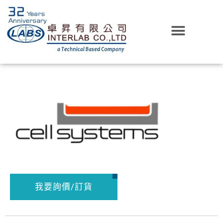
我要詢價/訂貨