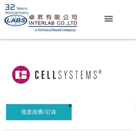
我要詢價/訂貨