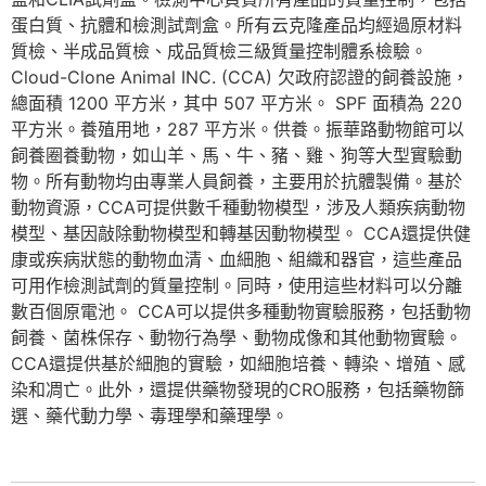
蛋白質、抗體和檢測試劑盒。所有云克隆產品均經過原材料
質檢、半成品質檢、成品質檢三級質量控制體系檢驗。
Cloud-Clone Animal INC. (CCA) 欠政府認證的飼養設施，
總面積 1200 平方米，其中 507 平方米。 SPF 面積為 220
平方米。養殖用地，287 平方米。供養。振華路動物館可以
飼養圈養動物，如山羊、馬、牛、豬、雞、狗等大型實驗動
物。所有動物均由專業人員飼養，主要用於抗體製備。基於
動物資源，CCA可提供數千種動物模型，涉及人類疾病動物
模型、基因敲除動物模型和轉基因動物模型。 CCA還提供健
康或疾病狀態的動物血清、血細胞、組織和器官，這些產品
可用作檢測試劑的質量控制。同時，使用這些材料可以分離
數百個原電池。 CCA可以提供多種動物實驗服務，包括動物
飼養、菌株保存、動物行為學、動物成像和其他動物實驗。
CCA還提供基於細胞的實驗，如細胞培養、轉染、增殖、感
染和凋亡。此外，還提供藥物發現的CRO服務，包括藥物篩
選、藥代動力學、毒理學和藥理學。