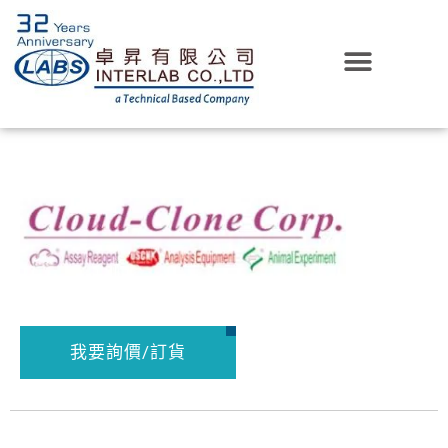
我要詢價/訂貨