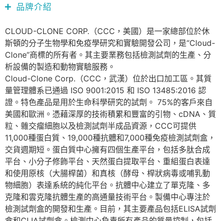
品牌介紹
CLOUD-CLONE CORP.（CCC，美國）是一家總部位於休
斯頓的分子生物學和免疫學研究和實驗開發公司，是“Cloud-
Clone”商標的所有者。其主要業務包括檢測試劑的生產、分
析設備的製造和動物實驗服務。
Cloud-Clone Corp.（CCC，武漢）位於出口加工區。其質
量管理體系已通過 ISO 9001:2015 和 ISO 13485:2016 認
證。特色產品是用於生命科學研究的試劑。 75%的客戶來自
美國和歐洲。憑藉深厚的技術積累和豐富的引物、cDNA、質
粒、雜交瘤細胞以及檢測試劑半成品資源，CCC可提供
11,000種蛋白質、19,000種抗體和7,000種免疫檢測試劑盒，
交貨週期短。蛋白質中心擁有四個生產平台，包括多肽合成
平台、小分子修飾平台、天然蛋白提取平台、重組蛋白表達
和使用原核（大腸桿菌）和真核（酵母、桿狀病毒或哺乳動
物細胞）表達系統的純化平台。抗體中心建立了單克隆、多
克隆和雲克隆抗體生產的高通量技術平台。製備中心專注於
檢測試劑盒的開發和生產。目前，其主要產品包括ELISA試劑
盒和CLIA試劑盒。檢測中心負責所有產品的質量控制，包括