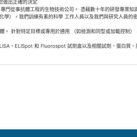
您做出正確的決定
公司。 專門從事抗體工程的生物技術公司。 憑藉數十年的研發專業知
學、化學），我們訓練有素的科學 工作人員以及我們與研究人員的密
組抗體。 針對特定目標或專用於通用 （如檢測和同型或加載控制），
A、ELISpot 和 Fluorospot 試劑盒以及相關試劑、蛋