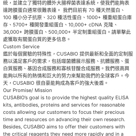
統，並建立了獨特的體外大腸桿菌表達系統，使我們能夠表
達跨膜蛋白通常很難表達。 我們目前有 70 種天然蛋白、
100 種小分子抗原、320 種活性蛋白、1000+ 種重組蛋白庫
存、5700+ 種開發重組蛋白、10,000+ cDNA 克隆、
36,000+ 跨膜蛋白、500,000+ 半定制重組蛋白。請單擊此
處獲取有關蛋白質的更多信息。
Custom Service
鑑於每個實驗的特殊性，CUSABIO 提供最新和全面的定制服
務以滿足客戶的需求，包括噬菌體展示服務、抗體服務、蛋
白質服務、基因合成服務和寡核苷酸合成服務。我們很高興
能夠以所有的熱情和巨大的努力來幫助我們的全球客戶。今
天，CUSABIO 很自豪能夠成為客戶的強大後盾。
Our Promise/ Mission
CUSABIO’s goal is to provide the highest quality ELISA
kits, antibodies, proteins and services for reasonable
costs allowing our customers to focus their precious
time and resources on advancing their own research.
Besides, CUSABIO aims to offer their customers with
the critical reagents they need more rapidly and in a