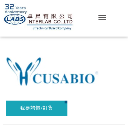
我要詢價/訂貨