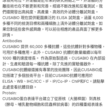
球領先地位。外泌體是近年來的研究熱點之一，外泌體的分
離技術也在不斷更新和完善。經過不斷改進和反複測試，我
們還開發出高純度、高產量、高效的外泌體分離試劑盒。
CUSABIO 現在提供範圍廣泛的 ELISA 試劑盒，涵蓋 6,000
多種不同的檢測目標和兩種細胞上清外泌體分離試劑盒。如
果您對這些套件感興趣，可以前往相應的產品頁面了解更多
詳情。
Antibodies
CUSABIO 提供 60,000 多種抗體，這些抗體針對多種物種，
可用於多種應用。此外，CUSABIO 抗體的數量繼續以每年
1000 種的速度增長。 作為原始製造商，CUSABIO 在內部設
計、生產和驗證每一種抗體。除了先進的實驗儀器外，
CUSABIO抗體線還擁有專業的技術團隊，因此CUSABIO成
功搭建了多個技術平台。目前CUSABIO抗體可應用於
ELISA、WB、IHC/ICC、IF、IP/Co-IP、ChIP和FC。請點擊
此處查看抗體目錄。
Protein:
CUSABIO蛋白表達平台建立了從原核（大腸桿菌）到真核
（酵母、哺乳動物細胞和昆蟲桿狀病毒）的四種重組表達系