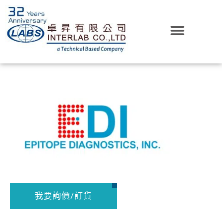
我要詢價/訂貨